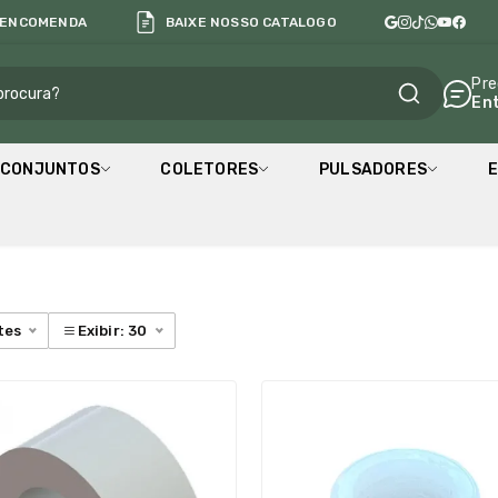
 ENCOMENDA
BAIXE NOSSO CATALOGO
al
Pre
En
CONJUNTOS
COLETORES
PULSADORES
E
tes
Exibir: 30