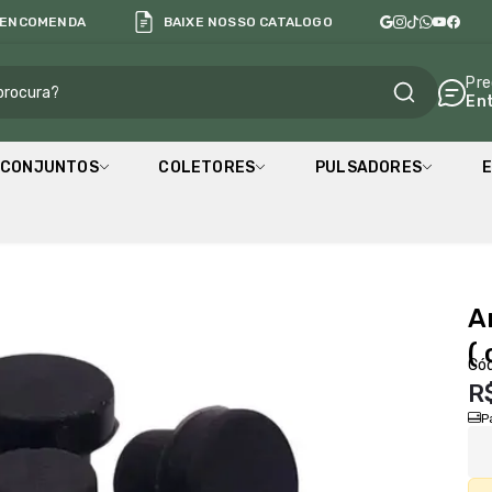
 ENCOMENDA
BAIXE NOSSO CATALOGO
al
Pre
En
CONJUNTOS
COLETORES
PULSADORES
E
A
( 
Cód
R
P