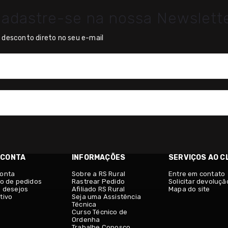
adastre-se na nossa Newslett
desconto direto no seu e-mail
 CONTA
INFORMAÇÕES
SERVIÇOS AO C
conta
Sobre a RS Rural
Entre em contato
co de pedidos
Rastrear Pedido
Solicitar devoluçã
e desejos
Afiliado RS Rural
Mapa do site
tivo
Seja uma Assistência
Técnica
Curso Técnico de
Ordenha
Trabalhe Conosco