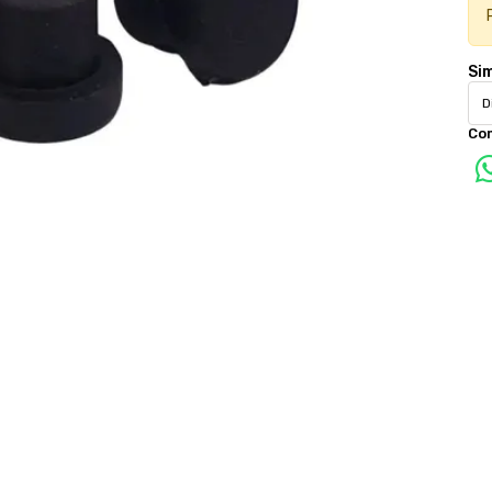
Si
Co