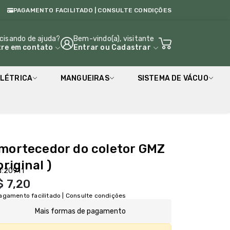
PAGAMENTO FACILITADO | CONSULTE CONDIÇÕES
cisando de ajuda?
Bem-vindo(a), visitante
tre em contato
Entrar
ou
Cadastrar
LÉTRICA
MANGUEIRAS
SISTEMA DE VÁCUO
mortecedor do coletor GMZ
original )
:
20911
$ 7,20
agamento facilitado | Consulte condições
Mais formas de pagamento