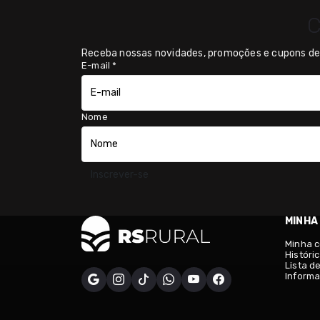
C
Receba nossas novidades, promoções e cupons de 
E-mail
*
Nome
Inscrever-se
MINHA
Minha 
Históri
Lista d
Informa