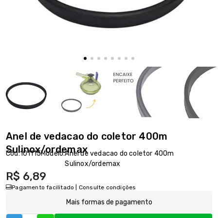
Anel de vedacao do coletor 400m
Sulinox/ordemax
Cód:
101115
Modelo:
Anel de vedacao do coletor 400m
Sulinox/ordemax
R$ 6,89
Pagamento facilitado | Consulte condições
Mais formas de pagamento