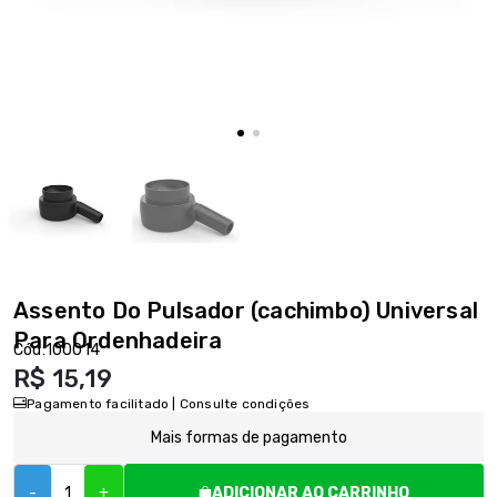
Assento Do Pulsador (cachimbo) Universal
Para Ordenhadeira
Cód:
100014
R$ 15,19
Pagamento facilitado | Consulte condições
Mais formas de pagamento
-
+
ADICIONAR AO CARRINHO