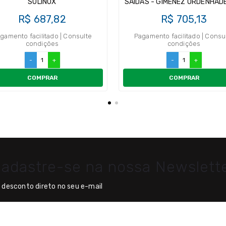
SULINOX
SAÍDAS - GIMENEZ ORDENHAD
R$ 687,82
R$ 705,13
gamento facilitado | Consulte
Pagamento facilitado | Consu
condições
condições
-
+
-
+
COMPRAR
COMPRAR
adastre-se na nossa Newslett
desconto direto no seu e-mail