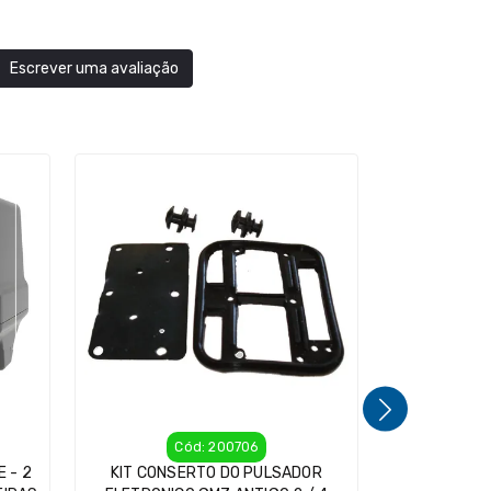
Escrever uma avaliação
Cód: 200706
Cód: 1000
 - 2
KIT CONSERTO DO PULSADOR
PULSADOR