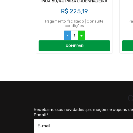
INOX 60/40 PARA ORDENHADEIRA
R$ 225,19
Pagamento facilitado | Consulte
Pa
condições
-
+
COMPRAR
C
Receba nossas novidades, promoções e cupons de 
E-mail
*