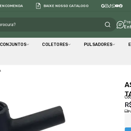
 ENCOMENDA
BAIXE NOSSO CATALOGO
al
Pre
En
CONJUNTOS
COLETORES
PULSADORES
E
A
A
T
Cód
R
P