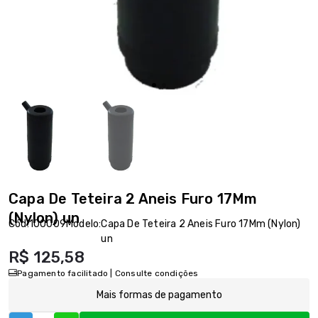
Capa De Teteira 2 Aneis Furo 17Mm
(Nylon) un
Cód:
100009
Modelo:
Capa De Teteira 2 Aneis Furo 17Mm (Nylon)
un
R$ 125,58
Pagamento facilitado | Consulte condições
Mais formas de pagamento