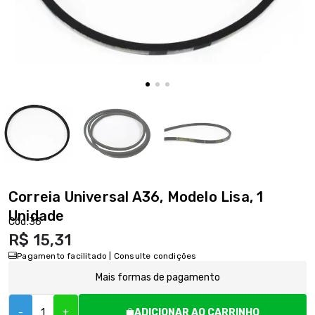
Correia Universal A36, Modelo Lisa, 1
Unidade
Cód:
36
R$ 15,31
Pagamento facilitado | Consulte condições
Mais formas de pagamento
-
+
ADICIONAR AO CARRINHO