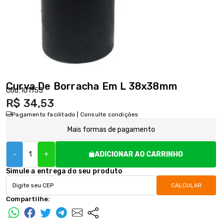
Curva De Borracha Em L 38x38mm
Cód:
101155
R$ 34,53
Pagamento facilitado | Consulte condições
Mais formas de pagamento
-
+
ADICIONAR AO CARRINHO
Simule a entrega do seu produto
CALCULAR
Compartilhe: