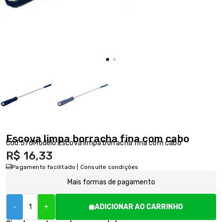
Escova limpa borracha fina com cabo
Cód:
576
Modelo:
Escova limpa borracha fina com cabo
R$ 16,33
Pagamento facilitado | Consulte condições
Mais formas de pagamento
-
+
ADICIONAR AO CARRINHO