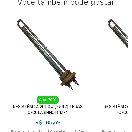
Você também pode gostar
Cód: 7001
C
RESISTÊNCIA 2000W (254V) 1 ERAS
RESISTÊNCIA 
C/COLARINHO R 1.1/4
C/COLA
R$ 185,69
R
Pagamento facilitado | Consulte condições
Pagamento facili