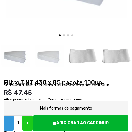
Filtro TNT 430 x 85 pacote 100un
Cód:
400005
Modelo:
Filtro TNT 430 x 85 pacote 100un
R$ 47,45
Pagamento facilitado | Consulte condições
Mais formas de pagamento
-
+
ADICIONAR AO CARRINHO