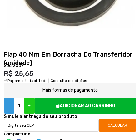
Flap 40 Mm Em Borracha Do Transferidor
(unidade)
Cód:
2057
R$ 25,65
Pagamento facilitado | Consulte condições
Mais formas de pagamento
-
+
ADICIONAR AO CARRINHO
Simule a entrega do seu produto
CALCULAR
Compartilhe: