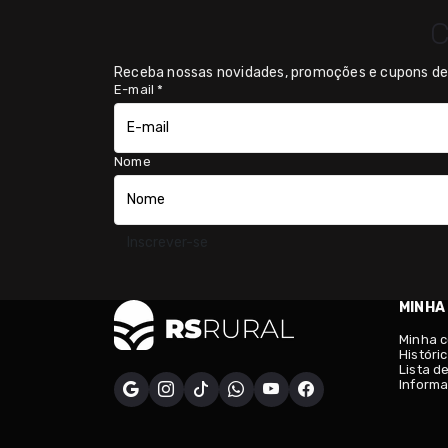
C
Receba nossas novidades, promoções e cupons de 
E-mail
*
Nome
Inscrever-se
MINHA
Minha 
Históri
Lista d
Informa