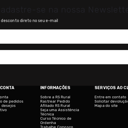
adastre-se na nossa Newslett
desconto direto no seu e-mail
 CONTA
INFORMAÇÕES
SERVIÇOS AO C
conta
Sobre a RS Rural
Entre em contato
co de pedidos
Rastrear Pedido
Solicitar devoluçã
e desejos
Afiliado RS Rural
Mapa do site
tivo
Seja uma Assistência
Técnica
Curso Técnico de
Ordenha
Trabalhe Conosco