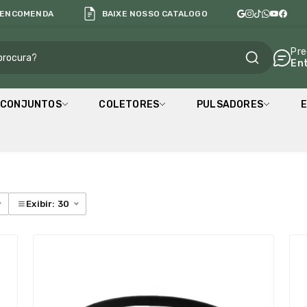
 ENCOMENDA
BAIXE NOSSO CATALOGO
al
Pre
En
CONJUNTOS
COLETORES
PULSADORES
E
Exibir: 30