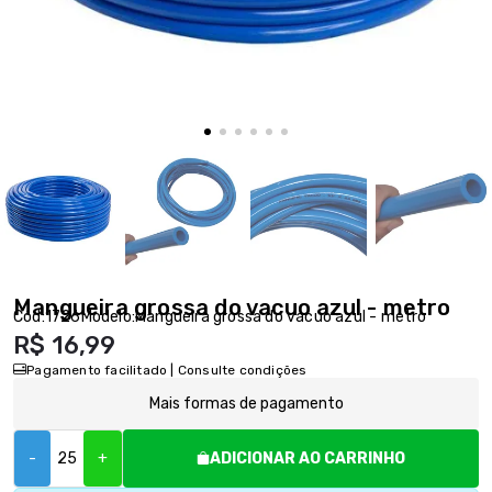
Mangueira grossa do vacuo azul - metro
Cód:
1726
Modelo:
Mangueira grossa do vacuo azul - metro
R$ 16,99
Pagamento facilitado | Consulte condições
Mais formas de pagamento
-
+
ADICIONAR AO CARRINHO