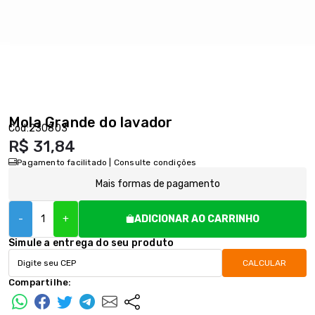
Mola Grande do lavador
Cód:
230803
R$ 31,84
Pagamento facilitado | Consulte condições
Mais formas de pagamento
-
+
ADICIONAR AO CARRINHO
Simule a entrega do seu produto
CALCULAR
Compartilhe: