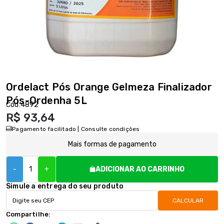
Ordelact Pós Orange Gelmeza Finalizador
Pós-Ordenha 5L
Cód:
4892
R$ 93,64
Pagamento facilitado | Consulte condições
Mais formas de pagamento
-
+
ADICIONAR AO CARRINHO
Simule a entrega do seu produto
CALCULAR
Compartilhe: