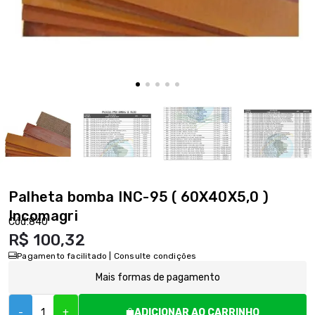
Palheta bomba INC-95 ( 60X40X5,0 )
Incomagri
Cód:
840
R$ 100,32
Pagamento facilitado | Consulte condições
Mais formas de pagamento
-
+
ADICIONAR AO CARRINHO