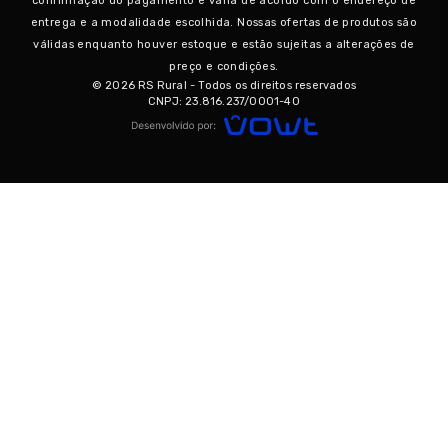
confirmação do pagamento e varia de acordo com o endereço de
entrega e a modalidade escolhida. Nossas ofertas de produtos são
válidas enquanto houver estoque e estão sujeitas a alterações de
preço e condições.
© 2026 RS Rural - Todos os direitos reservados
CNPJ: 23.816.237/0001-40