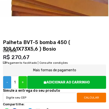
Palheta BVT-5 bomba 450 (
109,61X73X5,6 ) Bosio
Cód:
808
R$ 270,67
Pagamento facilitado | Consulte condições
Mais formas de pagamento
-
+
ADICIONAR AO CARRINHO
Simule a entrega do seu produto
CALCULAR
Compartilhe: