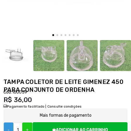
TAMPA COLETOR DE LEITE GIMENEZ 450
PARA CONJUNTO DE ORDENHA
Cód:
100059
R$ 36,00
Pagamento facilitado | Consulte condições
Mais formas de pagamento
-
+
ADICIONAR AO CARRINHO