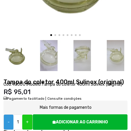
Tampa do coletor 400ml Sulinox (original)
Cód:
400001
Modelo:
Tampa do coletor 400ml Sulinox (original)
R$ 95,01
Pagamento facilitado | Consulte condições
Mais formas de pagamento
-
+
ADICIONAR AO CARRINHO