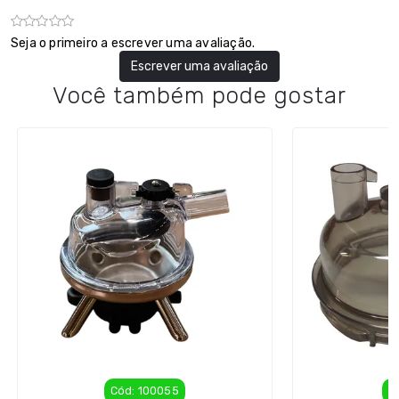
Seja o primeiro a escrever uma avaliação.
Escrever uma avaliação
Você também pode gostar
Cód: 100055
C