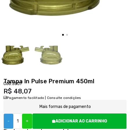
Tampa In Pulse Premium 450ml
Cód:
3507
R$ 48,07
Pagamento facilitado | Consulte condições
Mais formas de pagamento
-
+
ADICIONAR AO CARRINHO