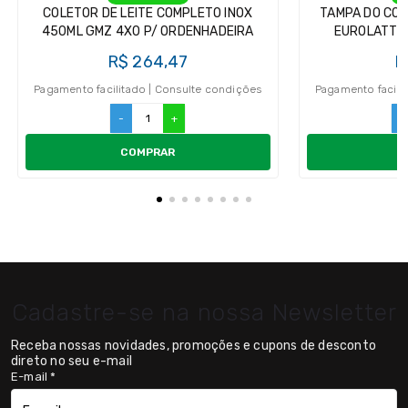
COLETOR DE LEITE COMPLETO INOX
TAMPA DO COL
450ML GMZ 4X0 P/ ORDENHADEIRA
EUROLATTE 
R$ 264,47
R
Pagamento facilitado | Consulte condições
Pagamento facili
-
+
-
COMPRAR
Cadastre-se na nossa Newsletter
Receba nossas novidades, promoções e cupons de desconto
direto no seu e-mail
E-mail
*