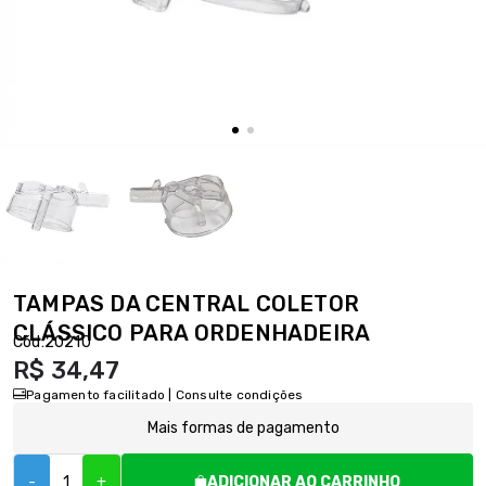
TAMPAS DA CENTRAL COLETOR
CLÁSSICO PARA ORDENHADEIRA
Cód:
20210
R$ 34,47
Pagamento facilitado | Consulte condições
Mais formas de pagamento
-
+
ADICIONAR AO CARRINHO