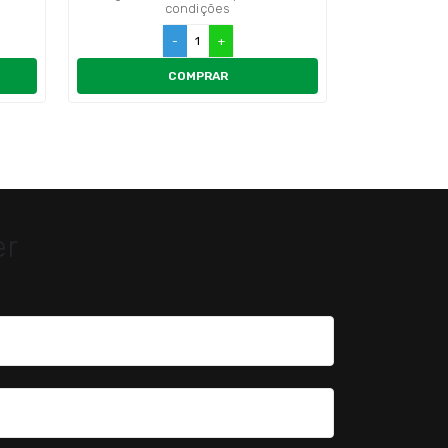
condições
-
+
COMPRAR
er