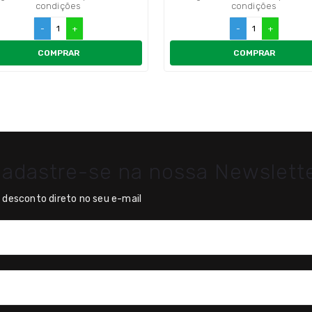
condições
condições
-
+
-
+
COMPRAR
COMPRAR
adastre-se na nossa Newslett
desconto direto no seu e-mail