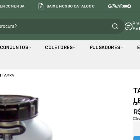
 ENCOMENDA
BAIXE NOSSO CATALOGO
al
Pre
En
CONJUNTOS
COLETORES
PULSADORES
E
M TAMPA
T
L
Cód
R
P