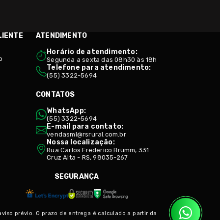
LIENTE
ATENDIMENTO
Horário de atendimento:
o
Segunda a sexta das 08h30 às 18h
Telefone para atendimento:
(55) 3322-5694
CONTATOS
WhatsApp:
(55) 3322-5694
E-mail para contato:
vendasml@rsrural.com.br
Nossa localização:
Rua Carlos Frederico Brumm, 331
Cruz Alta - RS, 98035-267
SEGURANÇA
so prévio. O prazo de entrega é calculado a partir da