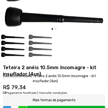
Teteira 2 anéis 10.5mm Incomagre - kit
insuflador (4un)
Cód:
80006
Modelo:
Teteira 2 anéis 10.5mm Incomagre - kit
insuflador (4un)
R$ 79,34
Pagamento facilitado | Consulte condições
Mais formas de pagamento