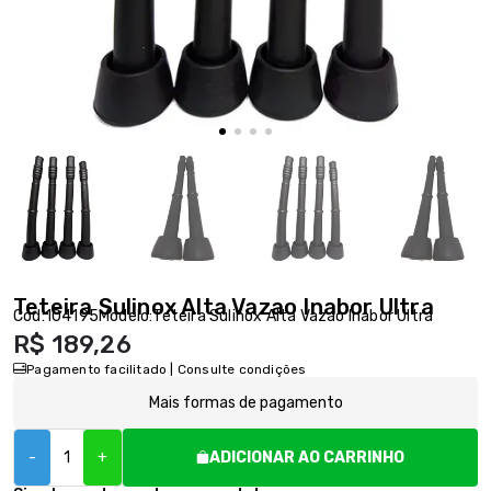
Teteira Sulinox Alta Vazao Inabor Ultra
Cód:
104195
Modelo:
Teteira Sulinox Alta Vazao Inabor Ultra
R$ 189,26
Pagamento facilitado | Consulte condições
Mais formas de pagamento
-
+
ADICIONAR AO CARRINHO