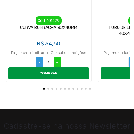
Cód: 101429
C
CURVA BORRACHA 32X40MM
TUBO DE LI
40X40X
R$ 34,60
R
Pagamento facilitado | Consulte condições
Pagamento facili
-
+
-
COMPRAR
Cadastre-se na nossa Newsletter