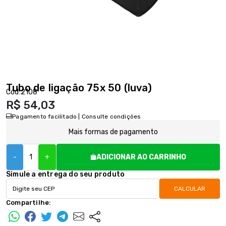
Tubo de ligação 75x 50 (luva)
Cód:
2108
R$ 54,03
Pagamento facilitado | Consulte condições
Mais formas de pagamento
-
+
ADICIONAR AO CARRINHO
Simule a entrega do seu produto
CALCULAR
Compartilhe: