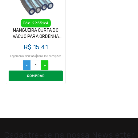
Cód: 29551x4
MANGUEIRA CURTA DO
VACUO PARA ORDENHA
(PACOTE COM 4
R$ 15,41
UNIDADES)
Pagamento facilitado | Consulte condições
-
+
COMPRAR
Cadastre-se na nossa Newsletter