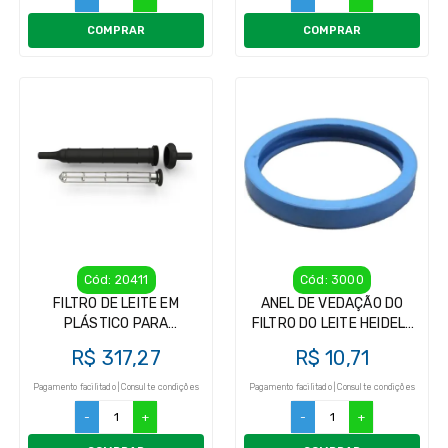
COMPRAR
COMPRAR
Cód: 20411
Cód: 3000
FILTRO DE LEITE EM
ANEL DE VEDAÇÃO DO
PLÁSTICO PARA
FILTRO DO LEITE HEIDEL/
ORDENHADEIRA
OPEN WAY
R$ 317,27
R$ 10,71
CANALIZADA
Pagamento facilitado | Consulte condições
Pagamento facilitado | Consulte condições
-
+
-
+