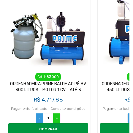
Cód: 83000
C
ORDENHADEIRA PRIME BALDE AO PÉ BV
ORDENHADEIRA 
300 LITROS - MOTOR 1 CV - ATÉ 3
450 LITROS -
CONJUNTOS (83000)
CONJU
R$ 4.717,88
R$ 
Pagamento facilitado | Consulte condições
Pagamento facili
-
+
-
COMPRAR