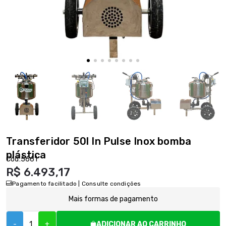
Transferidor 50l In Pulse Inox bomba
plástica
Cód:
5661
R$ 6.493,17
Pagamento facilitado | Consulte condições
Mais formas de pagamento
-
+
ADICIONAR AO CARRINHO