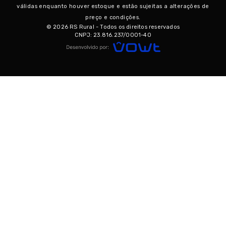
válidas enquanto houver estoque e estão sujeitas a alterações de
preço e condições.
© 2026 RS Rural - Todos os direitos reservados
CNPJ: 23.816.237/0001-40