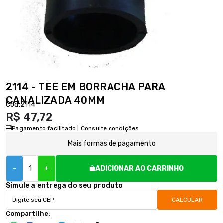
2114 - TEE EM BORRACHA PARA
CANALIZADA 40MM
Cód:
2114
R$ 47,72
Pagamento facilitado | Consulte condições
Mais formas de pagamento
-
+
ADICIONAR AO CARRINHO
Simule a entrega do seu produto
CALCULAR
Compartilhe: