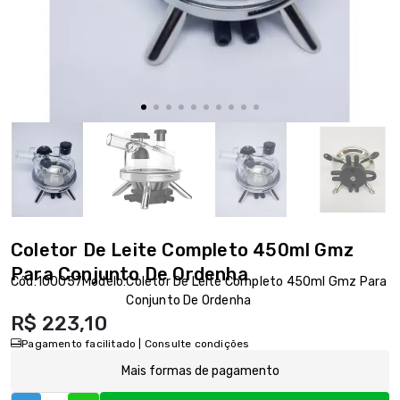
Coletor De Leite Completo 450ml Gmz
Para Conjunto De Ordenha
Cód:
100057
Modelo:
Coletor De Leite Completo 450ml Gmz Para
Conjunto De Ordenha
R$ 223,10
Pagamento facilitado | Consulte condições
Mais formas de pagamento