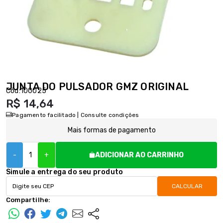
JUNTA DO PULSADOR GMZ ORIGINAL
Cód:
100025
R$ 14,64
Pagamento facilitado | Consulte condições
Mais formas de pagamento
-
+
ADICIONAR AO CARRINHO
Simule a entrega do seu produto
CALCULAR
Compartilhe: