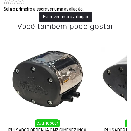
Seja o primeiro a escrever uma avaliação.
Escrever uma avaliação
Você também pode gostar
Cód: 100001
Có
PULSADOR ORDENHA GMZ GIMENEZ INOX
PULSADOR PN