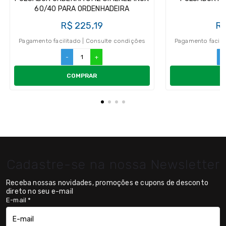
60/40 PARA ORDENHADEIRA
R$ 225,19
R$
Pagamento facilitado | Consulte condições
Pagamento facili
-
+
-
COMPRAR
Cadastre-se na nossa Newsletter
Receba nossas novidades, promoções e cupons de desconto
direto no seu e-mail
E-mail
*